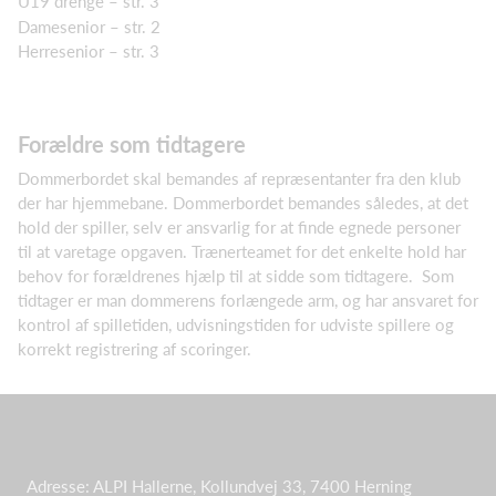
U19 drenge – str. 3
Damesenior – str. 2
Herresenior – str. 3
Forældre som tidtagere
Dommerbordet skal bemandes af repræsentanter fra den klub
der har hjemmebane. Dommerbordet bemandes således, at det
hold der spiller, selv er ansvarlig for at finde egnede personer
til at varetage opgaven. Trænerteamet for det enkelte hold har
behov for forældrenes hjælp til at sidde som tidtagere. Som
tidtager er man dommerens forlængede arm, og har ansvaret for
kontrol af spilletiden, udvisningstiden for udviste spillere og
korrekt registrering af scoringer.
Adresse: ALPI Hallerne, Kollundvej 33, 7400 Herning