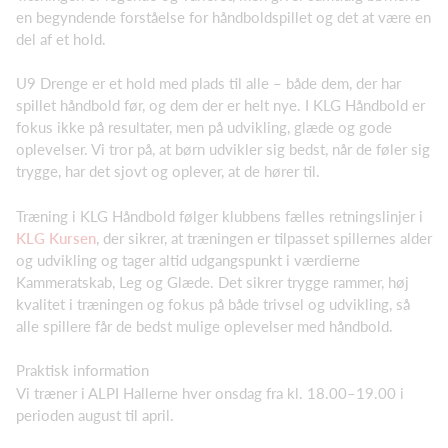
en begyndende forståelse for håndboldspillet og det at være en
del af et hold.
U9 Drenge er et hold med plads til alle – både dem, der har
spillet håndbold før, og dem der er helt nye. I KLG Håndbold er
fokus ikke på resultater, men på udvikling, glæde og gode
oplevelser. Vi tror på, at børn udvikler sig bedst, når de føler sig
trygge, har det sjovt og oplever, at de hører til.
Træning i KLG Håndbold følger klubbens fælles retningslinjer i
KLG Kursen
, der sikrer, at træningen er tilpasset spillernes
alder
og udvikling og tager altid udgangspunkt i værdierne
Kammeratskab, Leg og Glæde. Det sikrer trygge rammer, høj
kvalitet i træningen og fokus på både trivsel og udvikling, så
alle spillere får de bedst mulige oplevelser med håndbold.
Praktisk information
Vi træner i ALPI Hallerne hver onsdag fra kl. 18.00–19.00 i
perioden august til april.