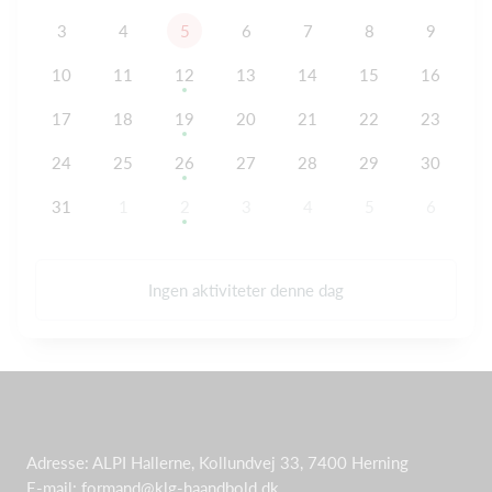
3
4
5
6
7
8
9
10
11
12
13
14
15
16
17
18
19
20
21
22
23
24
25
26
27
28
29
30
31
1
2
3
4
5
6
Ingen aktiviteter denne dag
Adresse: ALPI Hallerne, Kollundvej 33, 7400 Herning
E-mail: formand@klg-haandbold.dk