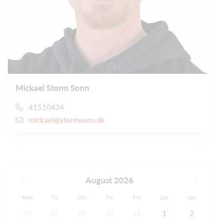
Mickael Storm Sonn
41510434
mickael@stormsonn.dk
August 2026
Man
Tir
Ons
Tor
Fre
Lør
Søn
27
28
29
30
31
1
2