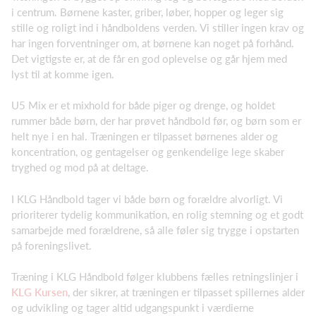
i centrum. Børnene kaster, griber, løber, hopper og leger sig
stille og roligt ind i håndboldens verden. Vi stiller ingen krav og
har ingen forventninger om, at børnene kan noget på forhånd.
Det vigtigste er, at de får en god oplevelse og går hjem med
lyst til at komme igen.
U5 Mix er et mixhold for både piger og drenge, og holdet
rummer både børn, der har prøvet håndbold før, og børn som er
helt nye i en hal. Træningen er tilpasset børnenes alder og
koncentration, og gentagelser og genkendelige lege skaber
tryghed og mod på at deltage.
I KLG Håndbold tager vi både børn og forældre alvorligt. Vi
prioriterer tydelig kommunikation, en rolig stemning og et godt
samarbejde med forældrene, så alle føler sig trygge i opstarten
på foreningslivet.
Træning i KLG Håndbold følger klubbens fælles retningslinjer i
KLG Kursen
, der sikrer, at træningen er tilpasset spillernes
alder
og udvikling og tager altid udgangspunkt i værdierne